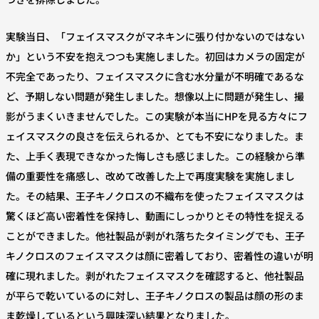
実験当日、「フェイスマスクがマネキンに張り付かないのではない
か」という不安を抱えつつも実施しました。初回はカメラの固定が
不完全であったり、フェイスマスクに含む水分量が不明確であるな
ど、予期しない問題が発生しました。想像以上に問題が発生し、撮
影がうまくいきませんでした。この実験が本当にHPを見る方々にフ
ェイスマスクの良さを伝えられるか、とても不安になりました。ま
た、上手く表現できなかった悔しさも感じました。この経験から準
備の重要性を痛感し、改めて改善した上で再度実験を実施しまし
た。その結果、王子キノクロスの不織布を使ったフェイスマスクは
驚くほど高い密着性を保持し、動画にしっかりとその特性を捉える
ことができました。他社製品が剥がれ落ちたタイミングでも、王子
キノクロスのフェイスマスクは顔に密着しており、密着性の違いが明
確に現れました。剥がれたフェイスマスクを確認すると、他社製品
が平らで乾いているのに対し、王子キノクロスの製品は顔の形のま
ま乾燥しているという興味深い結果となりました。